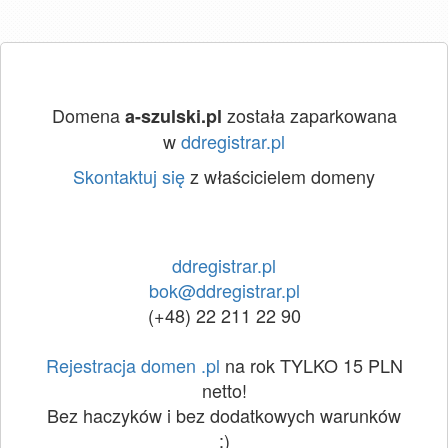
Domena
została zaparkowana
a-szulski.pl
w
ddregistrar.pl
Skontaktuj się
z właścicielem domeny
ddregistrar.pl
bok@ddregistrar.pl
(+48) 22 211 22 90
Rejestracja domen .pl
na rok TYLKO 15 PLN
netto!
Bez haczyków i bez dodatkowych warunków
:)