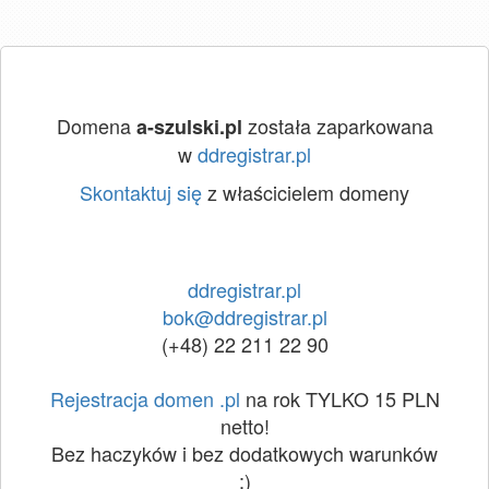
Domena
została zaparkowana
a-szulski.pl
w
ddregistrar.pl
Skontaktuj się
z właścicielem domeny
ddregistrar.pl
bok@ddregistrar.pl
(+48) 22 211 22 90
Rejestracja domen .pl
na rok TYLKO 15 PLN
netto!
Bez haczyków i bez dodatkowych warunków
:)